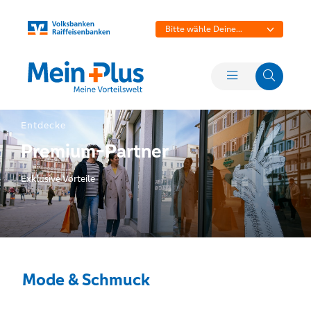
Bitte wähle Deine
Bank aus
Entdecke
Premium-Partner
Exklusive Vorteile
Mode & Schmuck