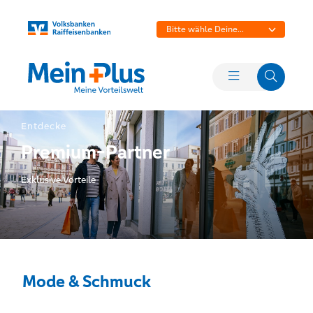
Bitte wähle Deine
Bank aus
Entdecke
Premium-Partner
Exklusive Vorteile
Mode & Schmuck