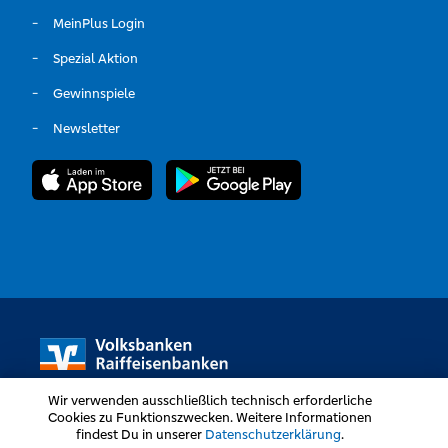
MeinPlus Login
Spezial Aktion
Gewinnspiele
Newsletter
Wir verwenden ausschließlich technisch erforderliche
Cookies zu Funktionszwecken. Weitere Informationen
findest Du in unserer
Datenschutzerklärung
.