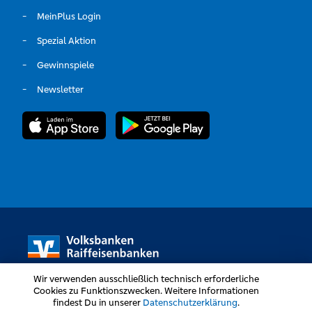
MeinPlus Login
Spezial Aktion
Gewinnspiele
Newsletter
Wir verwenden ausschließlich technisch erforderliche
Cookies zu Funktionszwecken. Weitere Informationen
findest Du in unserer
Datenschutzerklärung
.