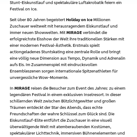
Stunt-Eiskunstlauf und spektakuläre Luftakrobatik feiern ein
Festival on Ice.
Seit über 80 Jahren begeistert
Holiday on Ice
Millionen
Zuschauer weltweit mit herausragendem Eiskunstlauf und
immer neuen Showwelten. Mit
MIRAGE
verbindet die
erfolgreichste Eisshow der Welt ihre traditionellen Stärken mit
einer modernen Festival-Ästhetik. Erstmals spielt
actiongeladenes Stuntskating eine zentrale Rolle und bringt
eine völlig neue Dimension aus Tempo, Dynamik und Adrenalin
aufs Eis. Im Zusammenspiel mit eindrucksvollen
Ensembleszenen sorgen internationale Spitzenathleten für
unvergessliche Wow-Momente.
In
MIRAGE
reisen die Besucher zum Event des Jahres: zu einem
legendären Festival in einem exklusiven Inselresort.
In dieser
schillernden Welt zwischen Blitzlichtgewitter und großen
Träumen entdeckt der Star des Abends, dass echte
Freundschaften der wahre Schlüssel zum Glück sind. Die
Eiskunstlauf-Elite entführt die Zuschauer in eine visuell
überwältigende Welt mit atemberaubenden Kostümen,
spektakulärer Lichttechnik, immersiven Bühnenelementen und