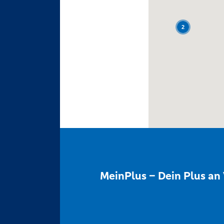
2
MeinPlus – Dein Plus an 