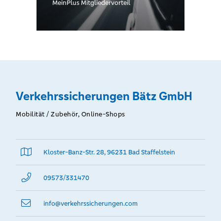
Bestellungen:
MeinPlus Mitgliedervorteil
Bitte geben Sie im
Feld
'Bemerkungen' das
Stichwort
"Goldene
Verkehrssicherungen Bätz GmbH
Bankkarte" ein.)
Mobilität / Zubehör, Online-Shops
Kloster-Banz-Str. 28, 96231 Bad Staffelstein
09573/331470
info@­verkehrssicherungen.com