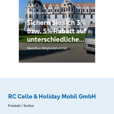
Show Your Card
Sichern Sie sich 3%
bzw. 5% Rabatt auf
unterschiedliche
Leistungen und
MeinPlus Mitgliedervorteil
Käufe*
RC Celle & Holiday Mobil GmbH
Freizeit / Kultur