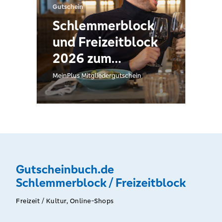
Gutschein
Schlemmerblock
und Freizeitblock
2026 zum
absoluten
MeinPlus Mitgliedergutschein
Sonderpreis
Gutscheinbuch.de
Schlemmerblock / Freizeitblock
Freizeit / Kultur, Online-Shops