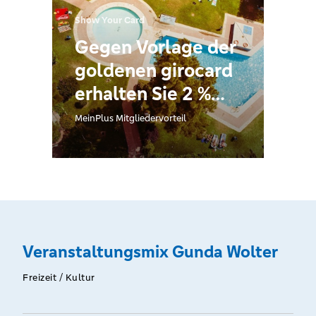
Show Your Card
Gegen Vorlage der
goldenen girocard
erhalten Sie 2 %
Rabatt auf den
MeinPlus Mitgliedervorteil
Auftragswert.
Veranstaltungsmix Gunda Wolter
Freizeit / Kultur