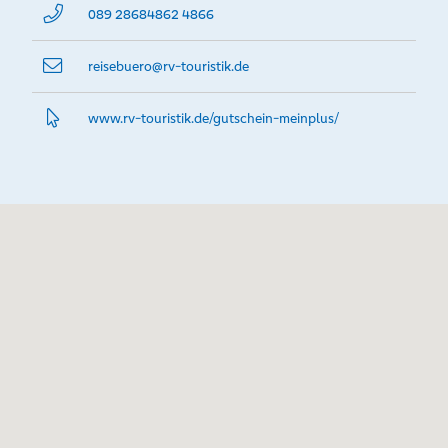
089 28684862 4866
reisebuero@­rv-touristik.de
www.­rv-touristik.­de/gutschein-meinplus/