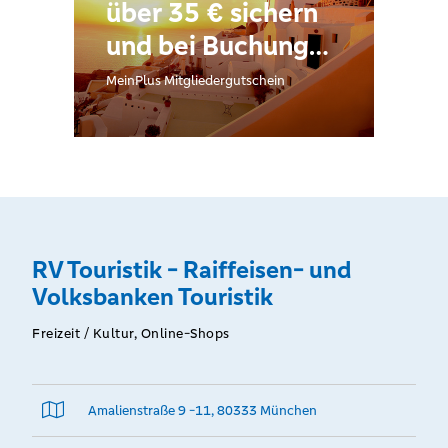
über 35 € sichern
und bei Buchung
einer Reise,
MeinPlus Mitgliedergutschein
Hotelaufenthalt
oder Flug (gültig
ab einem
Reisepreis von 350
€) im Reisebüro der
RV Touristik - Raiffeisen- und
RV Touristik oder
Volksbanken Touristik
Online einlösen.
Freizeit / Kultur, Online-Shops
Amalienstraße 9 -11, 80333 München