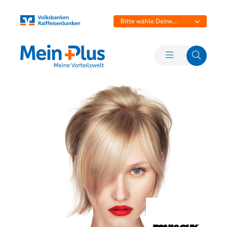
Bitte wähle Deine
Bank aus