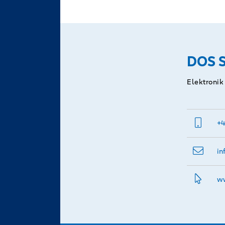
anderen 
oder Akt
DOS 
Elektronik
+4
in
ww