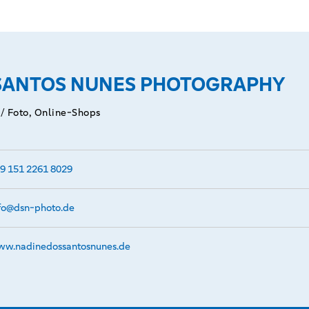
Gutscheinen
ionen.
SANTOS NUNES PHOTOGRAPHY
 / Foto, Online-Shops
9 151 2261 8029
fo@­dsn-photo.de
w.­nadinedossantosnunes.­de