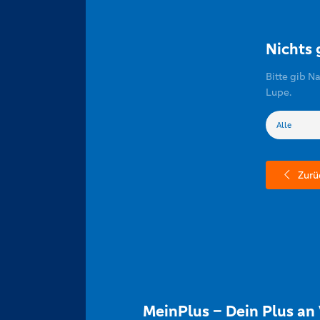
Nichts
Bitte gib N
Lupe.
Zurü
MeinPlus – Dein Plus an 