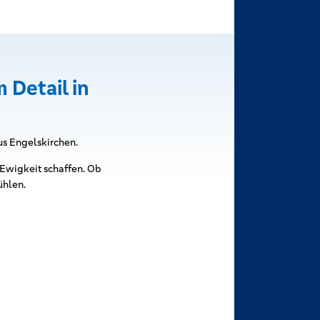
 Detail in
us Engelskirchen.
 Ewigkeit schaffen. Ob
ühlen.