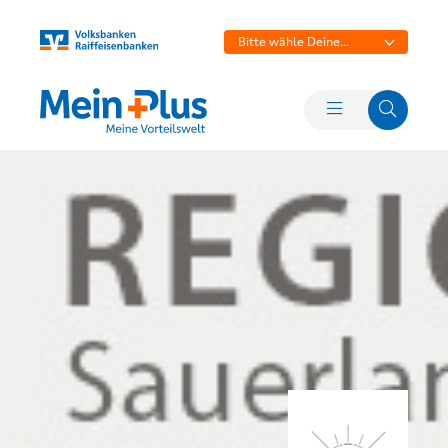
Bitte wähle Deine
Bank aus