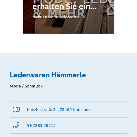
erhalten Sie ein
Geschenk.
MeinPlus Mitgliedervorteil
Lederwaren Hämmerle
Mode / Schmuck
Kanzleistraße 24, 78462 Konstanz
49 7531 25212