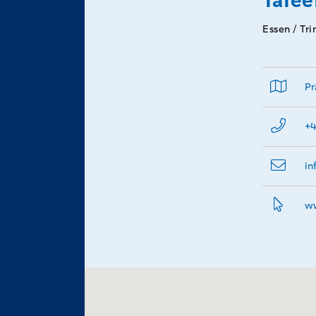
TaTee
Essen / Tr
Pr
+4
in
ww