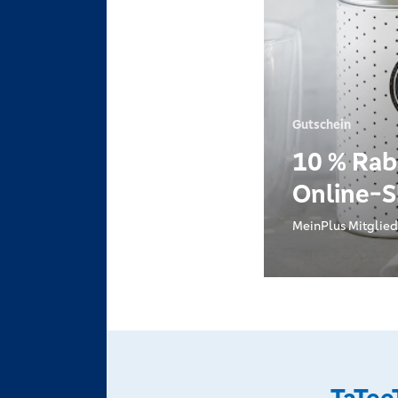
Gutschein
10 % Rab
Online-
MeinPlus Mitglied