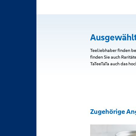
Ausgewählt
Teeliebhaber finden b
finden Sie auch Rarit
TaTeeTaTa auch das ho
Zugehörige An