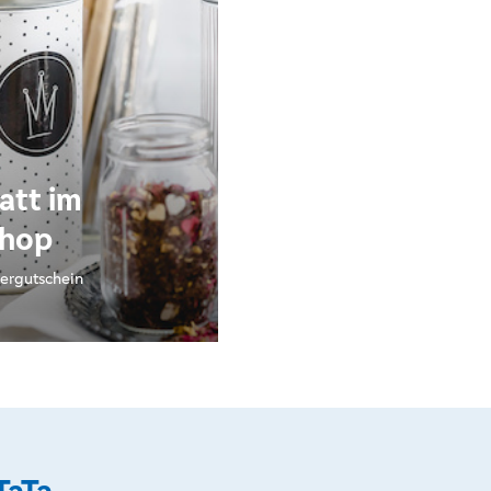
att im
Shop
ergutschein