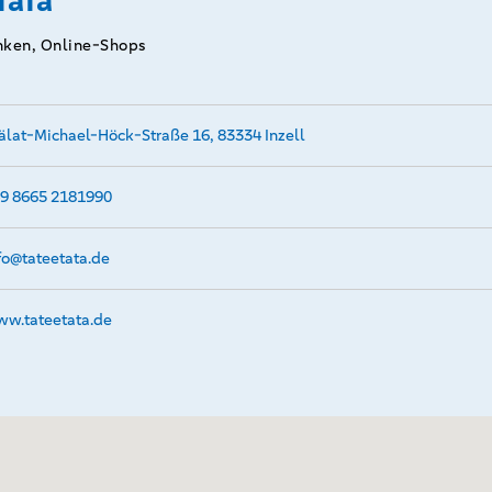
TaTa
inken, Online-Shops
älat-Michael-Höck-Straße 16, 83334 Inzell
9 8665 2181990
fo@­tateetata.de
w.­tateetata.­de