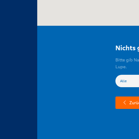
Nichts
Bitte gib N
Lupe.
Zurü