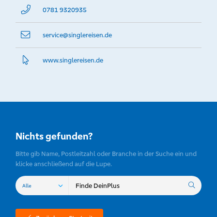
Alleinreisende –
0781 9320935
auch zum
Verschenken.
service@­singlereisen.de
www.­singlereisen.­de
Nichts gefunden?
Bitte gib Name, Postleitzahl oder Branche in der Suche ein und
klicke anschließend auf die Lupe.