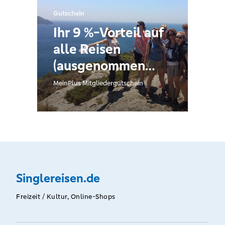
Gutschein
Ihr 9 %-Vorteil auf
alle Reisen
(ausgenommen
ALDIANA), die mit
MeinPlus Mitgliedergutschein
dem
Gutscheincode
über
singlereisen.de
gebucht werden.
Singlereisen.de
Besondere
Reiseerlebnisse für
Freizeit / Kultur, Online-Shops
Singles &