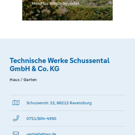
Bodensee
MeinPlus Mitgliedervorteil
Oberschwaben eG:
Erdgasneukunden
der TWS erhalten
bei Abschluss
eines
Technische Werke Schussental
Erdgasliefervertrages
GmbH & Co. KG
eine einmalige
Haus / Garten
Prämie in Höhe von
25 €
Schussenstr. 22, 88212 Ravensburg
0751/804-4990
vertrieb@­tws.de