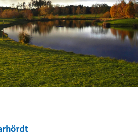
arhördt