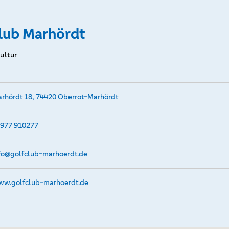
lub Marhördt
Kultur
rhördt 18, 74420 Oberrot-Marhördt
977 910277
fo@­golfclub-marhoerdt.de
w.­golfclub-marhoerdt.­de