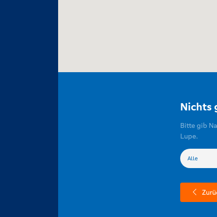
Nichts
Bitte gib N
Lupe.
Zurü