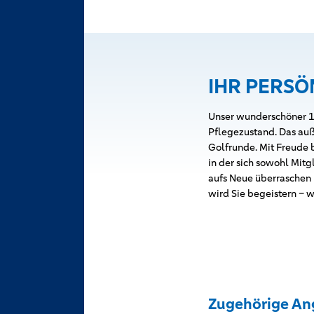
IHR PERSÖ
Unser wunderschöner 18
Pflegezustand. Das auß
Golfrunde. Mit Freude 
in der sich sowohl Mit
aufs Neue überraschen u
wird Sie begeistern – w
Zugehörige An