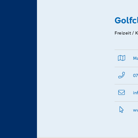
Golfc
Freizeit / 
Ma
07
in
ww