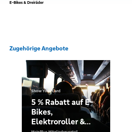
E-Bikes & Dreiräder
Zugehörige Angebote
Show Your Card
5 % Rabatt auf E-
Bikes,
Elektroroller &
Elektromobile für
MeinPlus Mitgliedervorteil