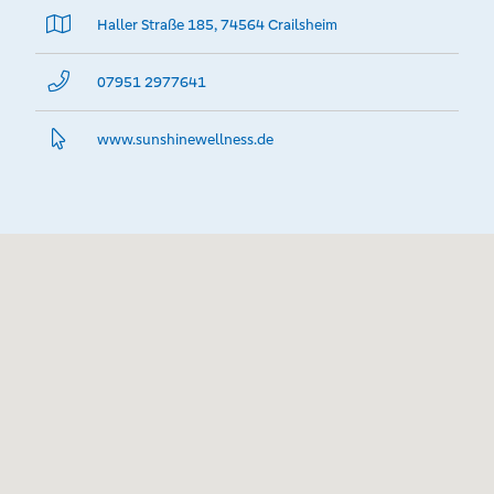
Haller Straße 185, 74564 Crailsheim
07951 2977641
www.­sunshinewellness.­de