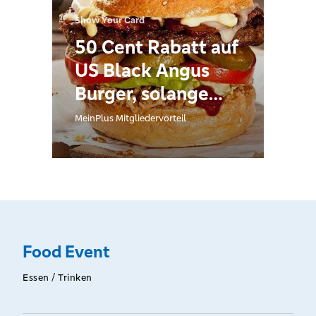
Show Your Card
50 Cent Rabatt auf
US Black Angus
Burger, solange
Vorrat reicht. 5 %
MeinPlus Mitgliedervorteil
Rabatt auf
Wagenmiete bei
Buchung - Bitte
bei Anfrage
angeben!
Food Event
Essen / Trinken