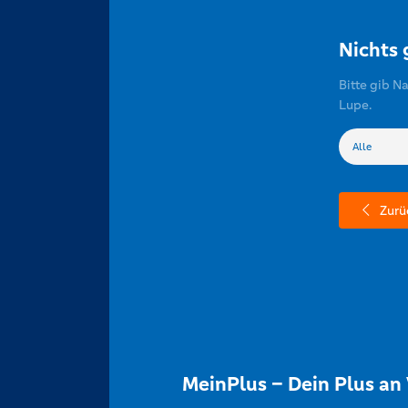
Nichts
Bitte gib N
Lupe.
Zurü
MeinPlus – Dein Plus an 