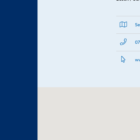
Se
07
ww