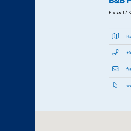
B&B H
Freizeit / 
Ha
+4
fr
ww