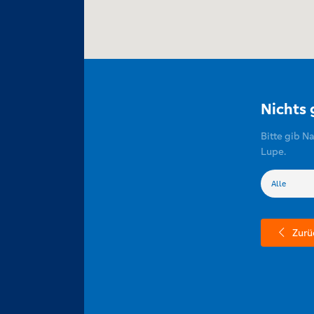
Nichts
Bitte gib N
Lupe.
Zurü