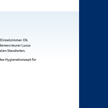
m Einzelzimmer. Ob
nderswo teurer Luxus
elen Standorten.
des Hygienekonzept für