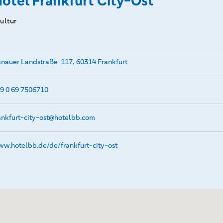
otel Frankfurt City-Ost
Kultur
nauer Landstraße 117, 60314 Frankfurt
9 0 69 7506710
ankfurt-city-ost@­hotelbb.com
w.­hotelbb.­de/de/frankfurt-city-ost