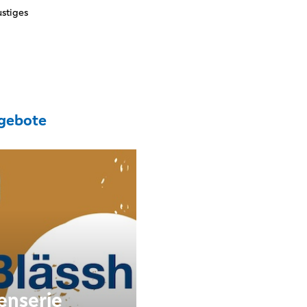
stiges
gebote
enserie