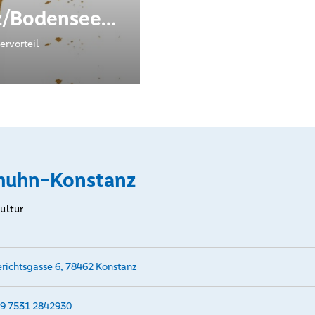
z/Bodensee
von 4,50 € -
ervorteil
msatz:15 €
huhn-Konstanz
Kultur
richtsgasse 6, 78462 Konstanz
9 7531 2842930