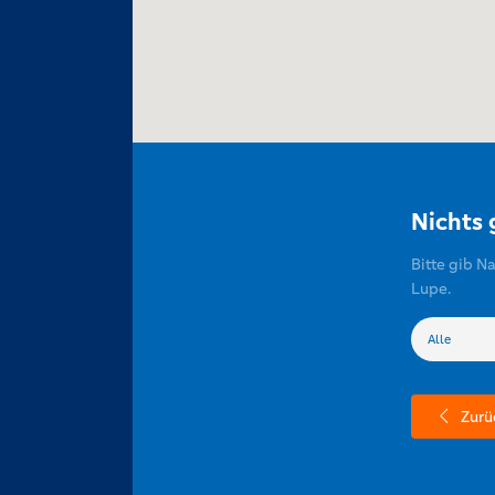
Nichts
Bitte gib N
Lupe.
Zurü