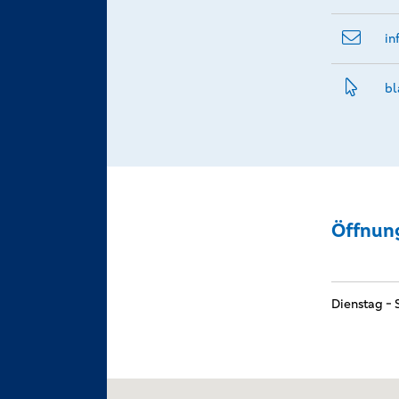
in
bl
Öffnun
Dienstag -