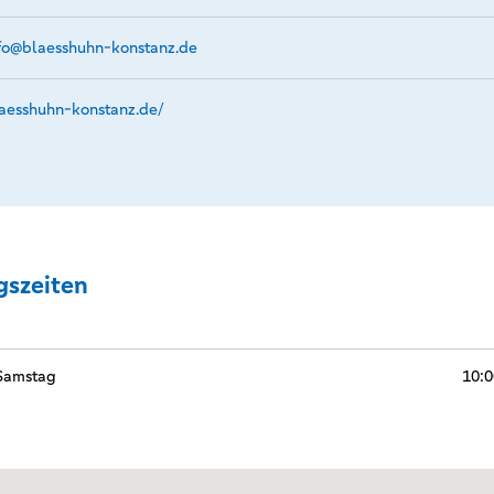
fo@­blaesshuhn-konstanz.de
aesshuhn-konstanz.­de/
gszeiten
 Samstag
10:0