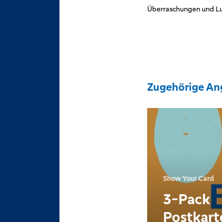
Überraschungen und Lu
Zugehörige An
Show Your Card
3-Pack
Postkart