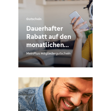
Gutschein
Dauerhafter
Rabatt auf den
monatlichen
Grundpreis – plus
MeinPlus Mitgliedergutschein
25 €
Neukundenbonus
für Mitglieder