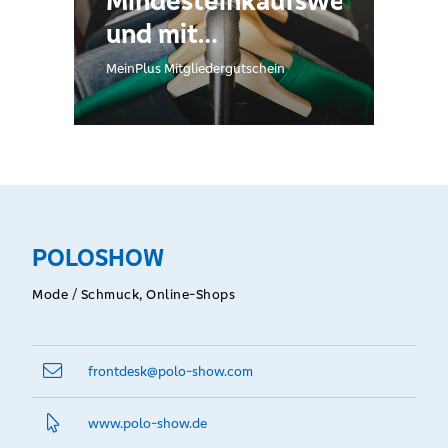
Mindesteinkaufswert
und mit
versandkostenfreier
MeinPlus Mitgliedergutschein
Lieferung
innerhalb
Deutschlands.
POLOSHOW
Mode / Schmuck, Online-Shops
frontdesk@­polo-show.com
www.­polo-show.­de