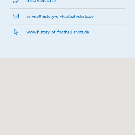
0160 95446112
servus@­history-of-football-shirts.de
www.­history-of-football-shirts.­de