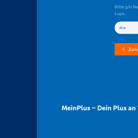
Bitte gib N
Lupe.
Zurü
MeinPlus – Dein Plus an 