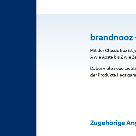
brandnooz 
Mit der Classic Box is
A wie Aoste bis Z wie Z
Dabei viele neue Liebl
der Produkte liegt gara
Zugehörige An