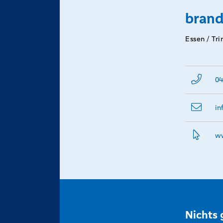
brand
Essen / Tr
04
in
ww
Nichts