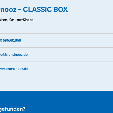
nooz - CLASSIC BOX
inken, Online-Shops
0 696381868
fo@­brandnooz.de
w.­brandnooz.­de
 gefunden?