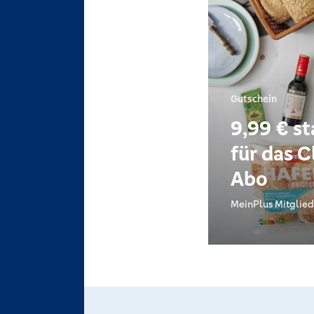
Gutschein
9,99 € st
für das C
Abo
MeinPlus Mitglied