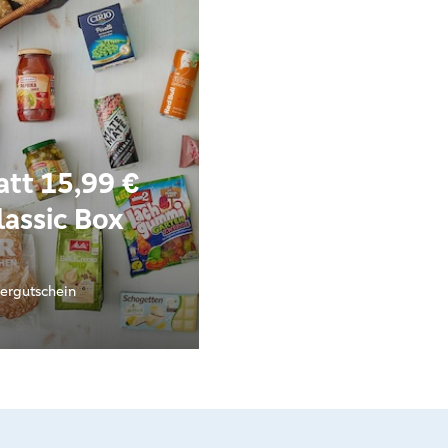
att 15,99 €
lassic Box
ergutschein