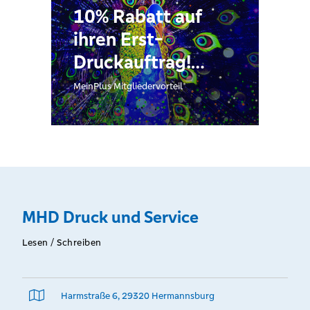
10% Rabatt auf
ihren Erst-
Druckauftrag!
Nachhaltig
MeinPlus Mitgliedervorteil
produziert, mit
persönlichem,
individuellem
Service!
MHD Druck und Service
Lesen / Schreiben
Harmstraße 6, 29320 Hermannsburg