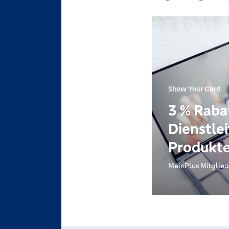
Show Your Card
3 % Rabat
Dienstle
Produkt
MeinPlus Mitglied