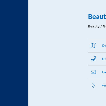
Beaut
Beauty / G
Do
01
be
ww