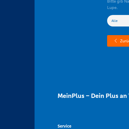
Bitte gib N
Lupe.
Zurü
MeinPlus – Dein Plus an 
Service