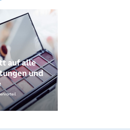
t auf alle
itungen und
e
ervorteil