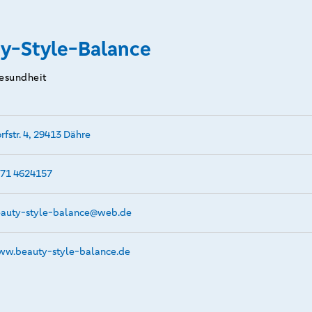
y-Style-Balance
esundheit
rfstr. 4, 29413 Dähre
71 4624157
auty-style-balance@­web.de
w.­beauty-style-balance.­de