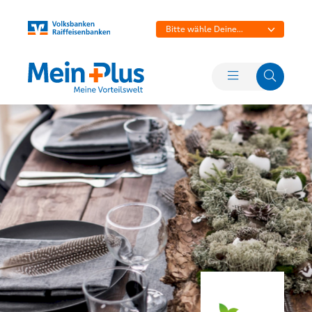
Bitte wähle Deine
Bank aus