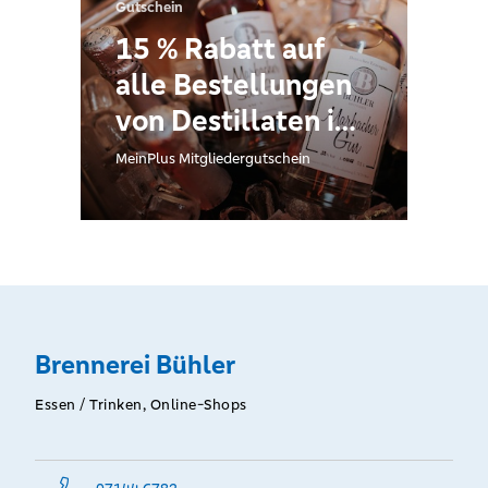
Gutschein
15 % Rabatt auf
alle Bestellungen
von Destillaten im
Online-Shop
MeinPlus Mitgliedergutschein
Brennerei Bühler
Essen / Trinken, Online-Shops