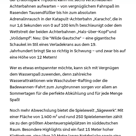
Achterbahnen aufwarten – von vergnüglichem Fahrspaß im
Rasenden Tausendfüßler bis hin zum absoluten
Adrenalinrausch in der Katapult-Achterbahn „Karacho“, die in
nur 1,6 Sekunden von 0 auf 100 km/h beschleunigt oder dem
Wettstreit der beiden Achterbahnen „Hals-über-Kopf“und
„Volldampf“. Neu: Die "Wilde Gautsche" – eine gigantische
Schaukel im Stil eines Verladekrans aus dem 19.
Jahrhundert bringt Sie so richtig in Schwung – und zwar bis auf
eine Höhe von 12 Metern!
Wer es etwas entspannter möchte, kann sich mit Vergnügen
dem Wasserspaß zuwenden, denn zahlreiche
Wasserattraktionen wie Waschzuber-Rafting oder die
Badewannen-Fahrt zum Jungbrunnen sorgen vor allem an
Sommertagen für die perfekte Abkühlung und für jede Menge
Spaß!
Noch mehr Abwechslung bietet die Spielewelt „Sägewerk“. Mit
einer Fläche von 1.400 m² und rund 250 Spielelementen zählt
sie zu den größten Abenteuerspielplätzen im süddeutschen
Raum. Besondere Highlights sind ein fast 15 Meter hoher
Kletterturm, eine über 10 Meter lange Netzbrücke sowie eine