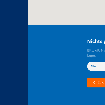
Nichts
Bitte gib N
Lupe.
Zurü