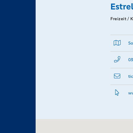
Estre
Freizeit / 
So
03
ti
ww