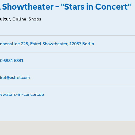
l Showtheater - "Stars in Concert"
Kultur, Online-Shops
nnenallee 225, Estrel Showtheater, 12057 Berlin
0 6831 6831
cket@­estrel.com
w.­stars-in-concert.­de