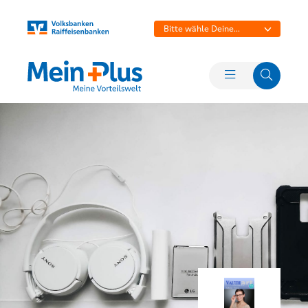
Bitte wähle Deine
Bank aus