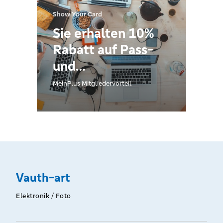
Show Your Card
Sie erhalten 10%
Rabatt auf Pass-
und
Bewerbungsfotos.
MeinPlus Mitgliedervorteil
Vauth-art
Elektronik / Foto