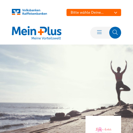
Bitte wähle Deine
Bank aus