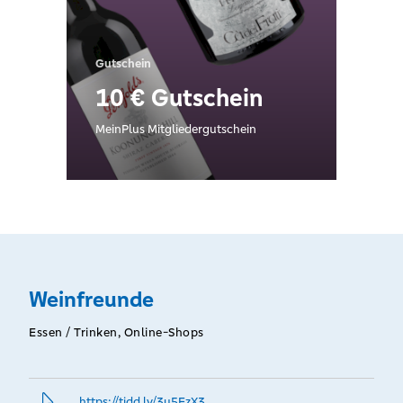
Gutschein
10 € Gutschein
MeinPlus Mitgliedergutschein
Weinfreunde
Essen / Trinken, Online-Shops
https://tidd.­ly/3u5FzX3