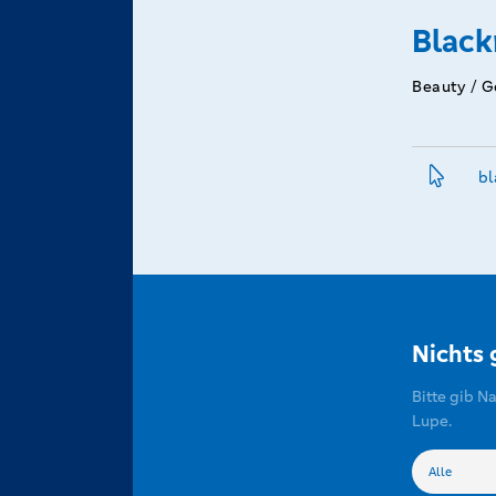
Black
Beauty / G
bl
Nichts
Bitte gib N
Lupe.