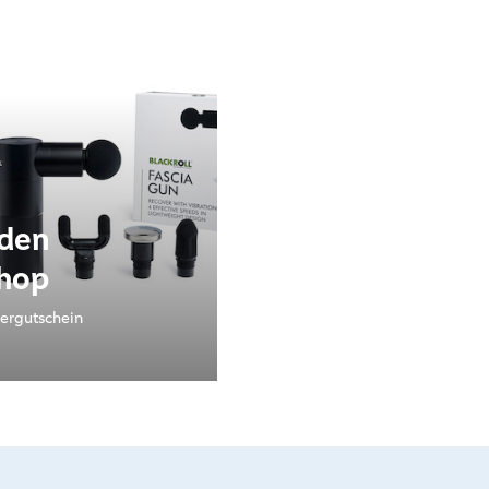
 den
hop
ergutschein