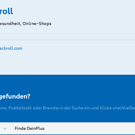
roll
esundheit, Online-Shops
ackroll.­com
 gefunden?
ame, Postleitzahl oder Branche in der Suche ein und klicke anschließe