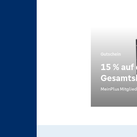
Gutschein
15 % auf
Gesamts
MeinPlus Mitglied