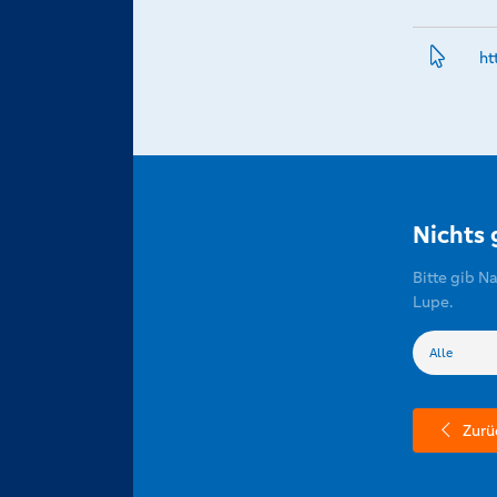
ht
Nichts
Bitte gib N
Lupe.
Zurü