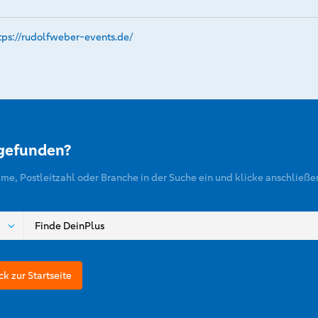
tps://rudolfweber-events.­de/
 gefunden?
ame, Postleitzahl oder Branche in der Suche ein und klicke anschließe
ck zur Startseite