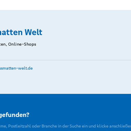
atten Welt
ten, Online-Shops
ssmatten-welt.­de
 gefunden?
ame, Postleitzahl oder Branche in der Suche ein und klicke anschließe