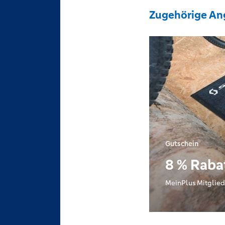
Zugehörige An
Gutschein
8 % Raba
MeinPlus Mitglied