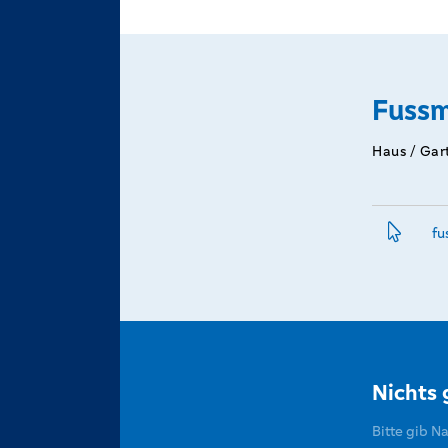
Fussm
Haus / Gar
fu
Nichts
Bitte gib N