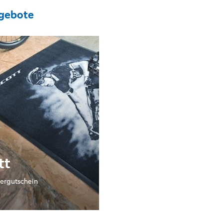
gebote
tt
ergutschein