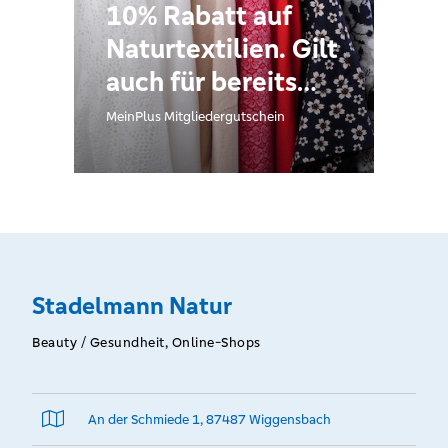
10% Rabatt auf
Naturtextilien. Gilt
auch für bereits
reduzierte Ware.
MeinPlus Mitgliedergutschein
Stadelmann Natur
Beauty / Gesundheit, Online-Shops
An der Schmiede 1, 87487 Wiggensbach