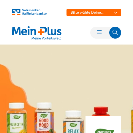
Bitte wähle Deine
Bank aus