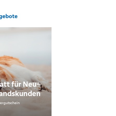
gebote
att für Neu-
tandskunden
ergutschein