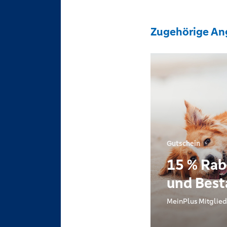
Zugehörige An
Gutschein
15 % Rab
und Bes
MeinPlus Mitglied