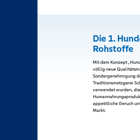
Die 1. Hund
Rohstoffe
Mit dem Konzept „Hunde
völlig neue Qualitätsma
Sondergenehmigung der
Traditionsmetzgerei Sch
verwendet wurden, die z
Humannahrungsprodukte
appetitliche Geruch un
Markt.