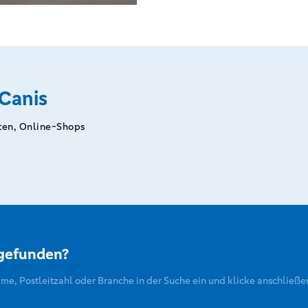
 Canis
ten, Online-Shops
 gefunden?
ame, Postleitzahl oder Branche in der Suche ein und klicke anschließe