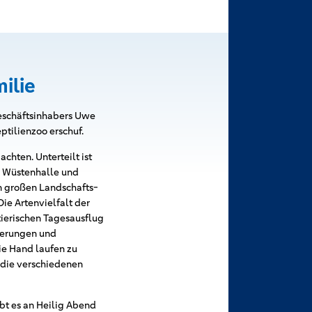
milie
Geschäftsinhabers Uwe
tilienzoo erschuf.
chten. Unterteilt ist
e Wüstenhalle und
in großen Landschafts-
Die Artenvielfalt der
tierischen Tagesausflug
terungen und
ie Hand laufen zu
r die verschiedenen
ibt es an Heilig Abend