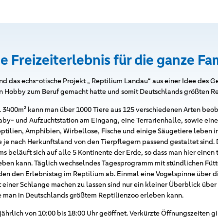
e Freizeiterlebnis für die ganze Fa
and das echs-otische Projekt „ Reptilium Landau“ aus einer Idee des 
in Hobby zum Beruf gemacht hatte und somit Deutschlands größten Rep
a. 3400m² kann man über 1000 Tiere aus 125 verschiedenen Arten beoba
Baby- und Aufzuchtstation am Eingang, eine Terrarienhalle, sowie ein
ptilien, Amphibien, Wirbellose, Fische und einige Säugetiere leben 
e je nach Herkunftsland von den Tierpflegern passend gestaltet sind. 
 beläuft sich auf alle 5 Kontinente der Erde, so dass man hier einen 
leben kann. Täglich wechselndes Tagesprogramm mit stündlichen Füt
den den Erlebnistag im Reptilium ab. Einmal eine Vogelspinne über d
t einer Schlange machen zu lassen sind nur ein kleiner Überblick übe
e man in Deutschlands größtem Reptilienzoo erleben kann.
ährlich von 10:00 bis 18:00 Uhr geöffnet. Verkürzte Öffnungszeiten g