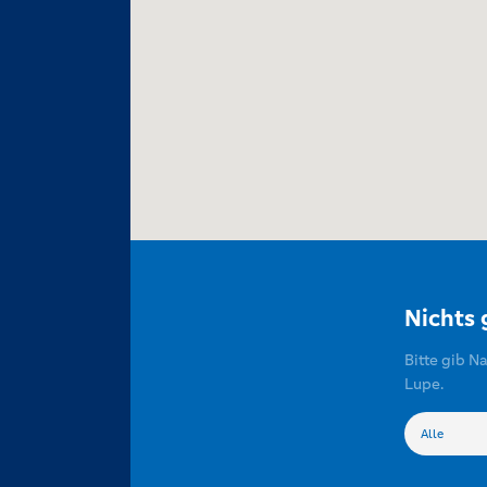
Nichts
Bitte gib N
Lupe.