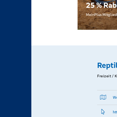
25 % Rab
MeinPlus Mitglied
Repti
Freizeit / 
We
ht