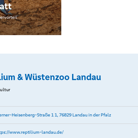
att
ervorteil
lium & Wüstenzoo Landau
Kultur
rner-Heisenberg-Straße 1 1, 76829 Landau in der Pfalz
tps://www.­reptilium-landau.­de/