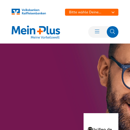
Bitte wähle Deine
Bank aus