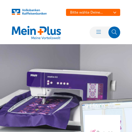
Bitte wähle Deine
Bank aus