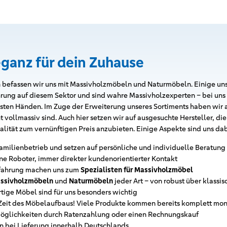
eganz für dein Zuhause
 befassen wir uns mit Massivholzmöbeln und Naturmöbeln. Einige uns
hrung auf diesem Sektor und sind wahre Massivholzexperten – bei uns 
esten Händen. Im Zuge der Erweiterung unseres Sortiments haben wi
vollmassiv sind. Auch hier setzen wir auf ausgesuchte Hersteller, die s
alität zum vernünftigen Preis anzubieten. Einige Aspekte sind uns da
 Familienbetrieb und setzen auf persönliche und individuelle Beratung
ine Roboter, immer direkter kundenorientierter Kontakt
rfahrung machen uns zum
Spezialisten für Massivholzmöbel
ssivholzmöbeln
und
Naturmöbeln
jeder Art – von robust über klassi
ige Möbel sind für uns besonders wichtig
 Zeit des Möbelaufbaus! Viele Produkte kommen bereits komplett mont
öglichkeiten durch Ratenzahlung oder einen Rechnungskauf
n bei Lieferung innerhalb Deutschlands