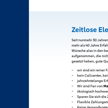
Zeitlose El
Seit nunmehr 30 Jahren
mehr als 40 Jahre Erfa
Wünsche also in den b
aufgenommen, die nicht 
gesetzt haben, gute Qu
wir sind ein reiner
kein Callcenter, ke
jahrzehntelange E
Wir sind Fan von
Ma
ökologisch hochwert
Sparen Sie sich die
Flexible Zahlungsm
Keine Versandkoste