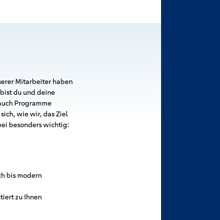
erer Mitarbeiter haben
bist du und deine
r auch Programme
ich, wie wir, das Ziel
bei besonders wichtig:
sch bis modern
iert zu Ihnen