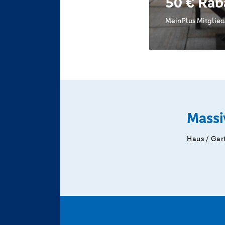
50 € Rab
MeinPlus Mitglied
Massi
Haus / Gar