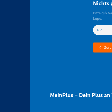
Nichts
Bitte gib N
Lupe.
Zurü
MeinPlus – Dein Plus an 