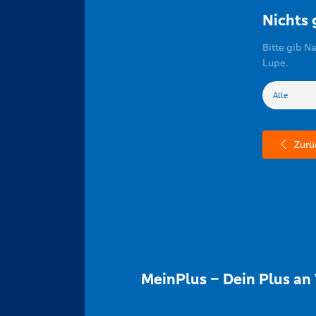
Nichts
Bitte gib N
Lupe.
Zurü
MeinPlus – Dein Plus an 