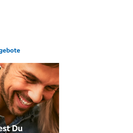
gebote
est Du