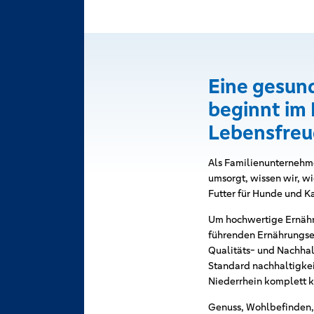
Eine gesun
beginnt im 
Lebensfreu
Als Familienunternehmen
umsorgt, wissen wir, w
Futter für Hunde und Ka
Um hochwertige Ernähru
führenden Ernährungse
Qualitäts- und Nachhal
Standard nachhaltigkei
Niederrhein komplett k
Genuss, Wohlbefinden, 