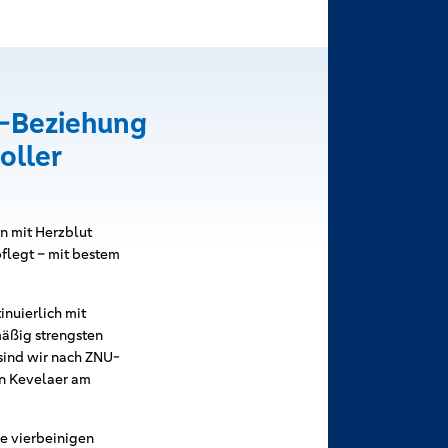
r-Beziehung
oller
en mit Herzblut
flegt – mit bestem
nuierlich mit
äßig strengsten
sind wir nach ZNU-
in Kevelaer am
ne vierbeinigen