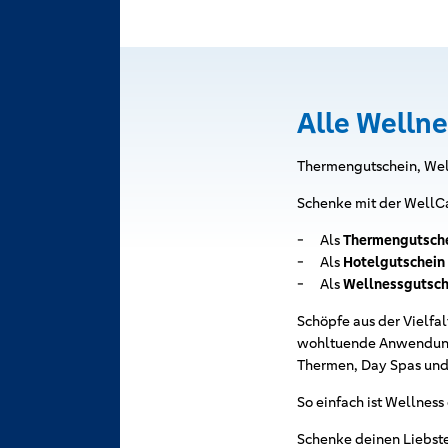
Alle Wellne
Thermengutschein, Wel
Schenke mit der WellCa
Als
Thermengutsch
Als
Hotelgutschein
Als
Wellnessgutsch
Schöpfe aus der Vielfa
wohltuende Anwendunge
Thermen, Day Spas und
So einfach ist Wellness
Schenke deinen Liebste