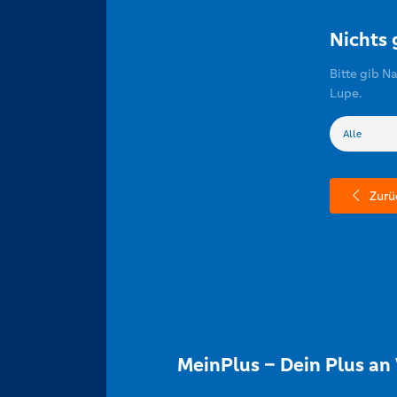
Nichts
Bitte gib N
Lupe.
Zurü
MeinPlus – Dein Plus an 